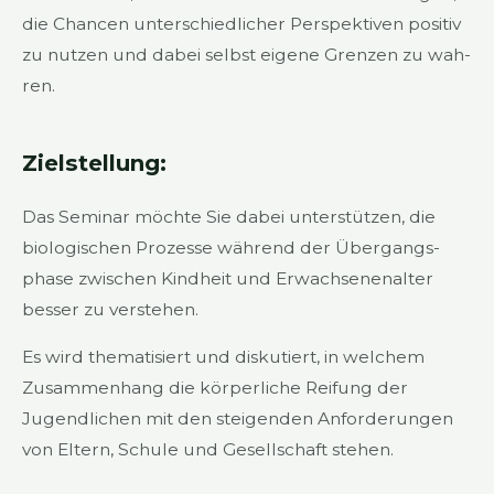
die Chan­cen unter­schied­li­cher Per­spek­ti­ven posi­tiv
zu nut­zen und dabei selbst eige­ne Gren­zen zu wah­
ren.
Ziel­stel­lung:
Das Semi­nar möch­te Sie dabei unter­stüt­zen, die
bio­lo­gi­schen Pro­zes­se wäh­rend der Über­gangs­
pha­se zwi­schen Kind­heit und Erwach­se­nen­al­ter
bes­ser zu ver­ste­hen.
Es wird the­ma­ti­siert und dis­ku­tiert, in wel­chem
Zusam­men­hang die kör­per­li­che Rei­fung der
Jugend­li­chen mit den stei­gen­den Anfor­de­run­gen
von Eltern, Schu­le und Gesell­schaft ste­hen.