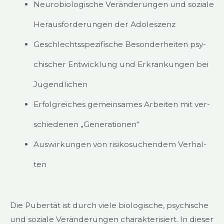
Neu­ro­bio­lo­gi­sche Ver­än­de­run­gen und sozia­le
Her­aus­for­de­run­gen der Ado­les­zenz
Geschlechts­spe­zi­fi­sche Beson­der­hei­ten psy­
chi­scher Ent­wick­lung und Erkran­kun­gen bei
Jugend­li­chen
Erfolg­rei­ches gemein­sa­mes Arbei­ten mit ver­
schie­de­nen „Gene­ra­tio­nen“
Aus­wir­kun­gen von risi­ko­su­chen­dem Ver­hal­
ten
Die Puber­tät ist durch vie­le bio­lo­gi­sche, psy­chi­sche
und sozia­le Ver­än­de­run­gen cha­rak­te­ri­siert. In die­ser