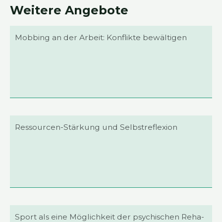
Wei­te­re Ange­bo­te
Mob­bing an der Arbeit: Kon­flik­te bewäl­ti­gen
Res­­sour­cen-Stär­­kung und Selbst­re­fle­xi­on
Sport als eine Mög­lich­keit der psy­chi­schen Reha­