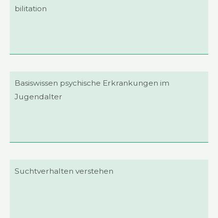
bi­li­ta­ti­on
Basis­wis­sen psy­chi­sche Erkran­kun­gen im
Jugend­al­ter
Sucht­ver­hal­ten ver­ste­hen