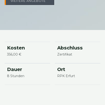
WEI­TE­RE ANGE­BO­TE
Kos­ten
Abschluss
356,00 €
Zer­ti­fi­kat
Dau­er
Ort
8 Stun­den
RPK Erfurt