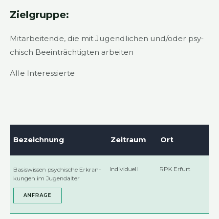
Ziel­grup­pe:
Mit­ar­bei­ten­de, die mit Jugend­li­chen und/oder psy­
chisch Beein­träch­tig­ten arbei­ten
Alle Inter­es­sier­te
Bezeich­nung
Zeit­raum
Ort
Indi­vi­du­ell
RPK Erfurt
Basis­wis­sen psy­chi­sche Erkran­
kun­gen im Jugend­al­ter
ANFRA­GE