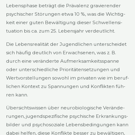
Lebens­pha­se beträgt die Prä­va­lenz gra­vie­ren­der
psy­chi­scher Stö­run­gen etwa 10 %, was die Wich­tig­
keit einer guten Bewäl­ti­gung die­ser Schwel­len­si­
tua­ti­on bis ca. zum 25. Lebens­jahr ver­deut­licht.
Die Lebens­rea­li­tät der Jugend­li­chen unter­schei­det
sich häu­fig deut­lich von Erwach­se­nen, was z. B.
durch eine ver­än­der­te Auf­merk­sam­keits­span­ne
oder unter­schied­li­che Prio­ri­tä­ten­set­zun­gen und
Wert­vor­stel­lun­gen sowohl im pri­va­ten wie im beruf­
li­chen Kon­text zu Span­nun­gen und Kon­flik­ten füh­
ren kann.
Über­sichts­wis­sen über neu­ro­bio­lo­gi­sche Ver­än­de­
run­gen, jugend­spe­zi­fi­sche psy­chi­sche Erkran­kungs­
bil­der und psy­cho­so­zia­le Lebens­be­din­gun­gen kann
dabei hel­fen, die­se Kon­flik­te bes­ser zu bewäl­ti­gen,