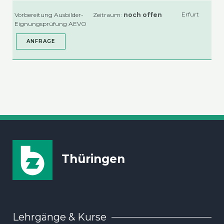
Erfurt
Vor­be­rei­tung Aus­­­bil­­der-
Zeit­raum:
noch offen
Eig­­nungs­­prü­­fung AEVO
ANFRA­GE
Thüringen
Lehrgänge & Kurse