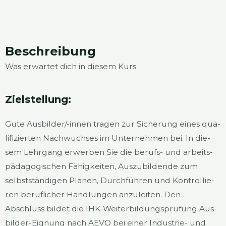
Beschrei­bung
Was erwar­tet dich in die­sem Kurs
Ziel­stel­lung:
Gute Aus­bil­der/-innen tra­gen zur Siche­rung eines qua­
li­fi­zier­ten Nach­wuch­ses im Unter­neh­men bei. In die­
sem Lehr­gang erwer­ben Sie die berufs- und arbeits­
päd­ago­gi­schen Fähig­kei­ten, Aus­zu­bil­den­de zum
selbst­stän­di­gen Pla­nen, Durch­füh­ren und Kon­trol­lie­
ren beruf­li­cher Hand­lun­gen anzu­lei­ten. Den
Abschluss bil­det die IHK-Wei­ter­bil­dungs­prü­fung Aus­
bil­der-Eig­nung nach AEVO bei einer Indus­trie- und