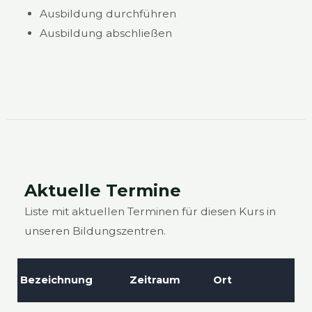
Aus­bil­dung durch­füh­ren
Aus­bil­dung abschlie­ßen
Aktu­el­le Ter­mi­ne
Lis­te mit aktu­el­len Ter­mi­nen für die­sen Kurs in
unse­ren Bil­dungs­zen­tren.
Bezeich­nung
Zeit­raum
Ort