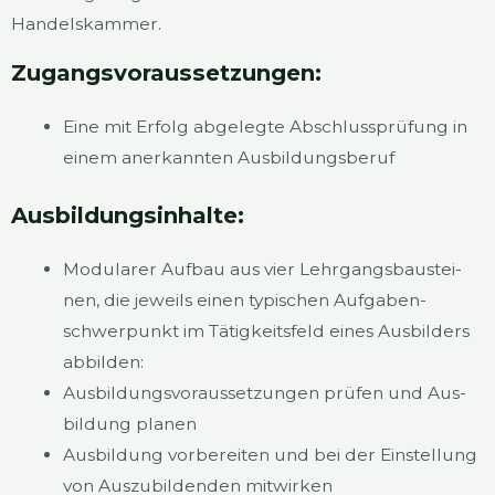
Han­dels­kam­mer.
Zugangs­vor­aus­set­zun­gen:
Eine mit Erfolg abge­leg­te Abschluss­prü­fung in
einem aner­kann­ten Aus­bil­dungs­be­ruf
Aus­bil­dungs­in­hal­te:
Modu­la­rer Auf­bau aus vier Lehr­gangs­bau­stei­
nen, die jeweils einen typi­schen Auf­ga­ben­
schwer­punkt im Tätig­keits­feld eines Aus­bil­ders
abbil­den:
Aus­bil­dungs­vor­aus­set­zun­gen prü­fen und Aus­
bil­dung pla­nen
Aus­bil­dung vor­be­rei­ten und bei der Ein­stel­lung
von Aus­zu­bil­den­den mit­wir­ken