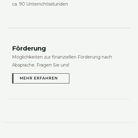
ca. 90 Unter­richts­stun­den
För­de­rung
Mög­lich­kei­ten zur finan­zi­el­len För­de­rung nach
Abspra­che. Fra­gen Sie uns!
MEHR ERFAH­REN