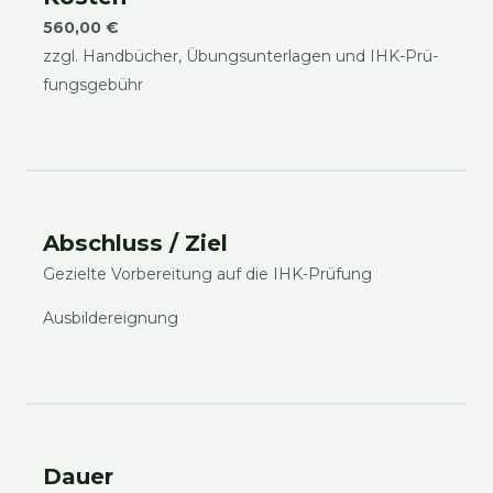
560,00 €
zzgl. Hand­bü­cher, Übungs­un­ter­la­gen und IHK-Prü­
fungs­ge­bühr
Abschluss / Ziel
Geziel­te Vor­be­rei­tung auf die IHK-Prü­fung
Aus­bil­der­eig­nung
Dau­er