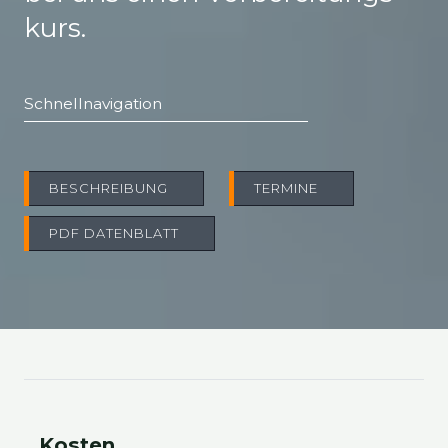
kurs.
Schnell­na­vi­ga­ti­on
BESCHREI­BUNG
TER­MI­NE
PDF DATEN­BLATT
Kos­ten