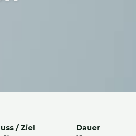
uss / Ziel
Dau­er