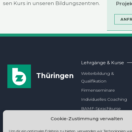
sen Kurs in unse­ren Bil­dungs­zen­tren.
Pro­jek
ANFR
Lehrgänge & Kurse
Weiterbildung &
Thüringen
Qualifikation
Firmenseminare
Individuelles Coaching
BAMF-Sprachkurse
Ergänzungslehrgänge
Cookie-Zustimmung verwalten
Um dir ein optimales Erlebnis zu bieten, verwenden wir Technologien wie