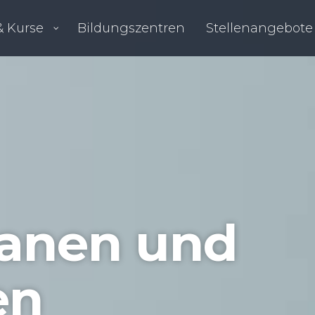
 Kurse
Bil­dungs­zen­tren
Stel­len­an­ge­bo­te
la­nen und
en