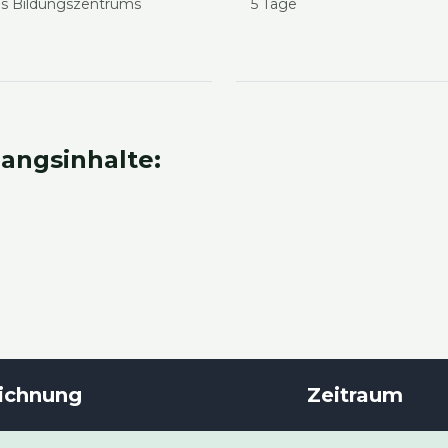
 des Bil­dungs­zen­trums
5 Tage
angs­in­hal­te:
ich­nung
Zeit­raum