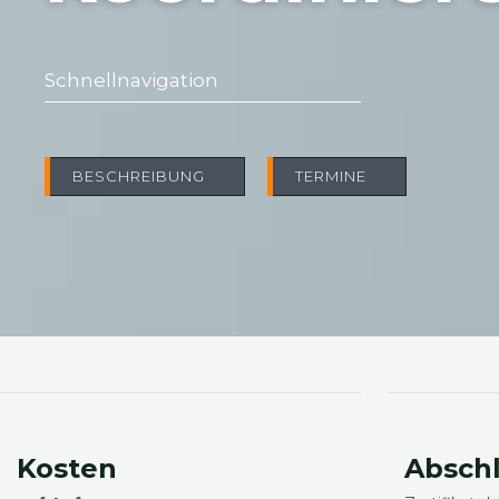
Schnell­na­vi­ga­ti­on
BESCHREI­BUNG
TER­MI­NE
Kos­ten
Abschl