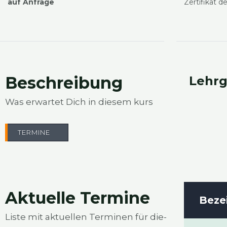
auf Anfra­ge
Zer­ti­fi­kat
Beschrei­bung
Lehr­g
Was erwar­tet Dich in die­sem kurs
TER­MI­NE
Aktu­el­le Ter­mi­ne
Beze
Lis­te mit aktu­el­len Ter­mi­nen für die­