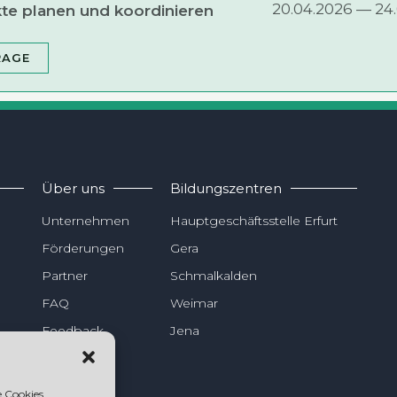
20.04.2026 — 24
­te pla­nen und koor­di­nie­ren
A­GE
Über uns
Bildungszentren
Unternehmen
Hauptgeschäftsstelle Erfurt
Förderungen
Gera
Partner
Schmalkalden
FAQ
Weimar
Feedback
Jena
Dein Weg
 Cookies,