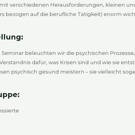
 ver­schie­de­nen Her­aus­for­de­run­gen, klei­nen und
s bezo­gen auf die beruf­li­che Tätig­keit) enorm wich­
el­lung:
 Semi­nar beleuch­ten wir die psy­chi­schen Pro­zes­se, d
Ver­ständ­nis dafür, was Kri­sen sind und wie sie ent­
i­sen psy­chisch gesund meis­tern – sie viel­leicht sog
up­pe:
s­sier­te