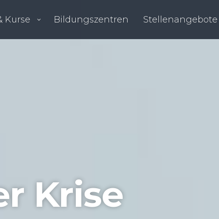
 Kurse
Bil­dungs­zen­tren
Stel­len­an­ge­bo­te
r Kri­se