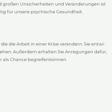
 gro­ßen Unsi­cher­hei­ten und Ver­än­de­run­gen ist
tig für unse­re psy­chi­sche Gesund­heit.
ie die Arbeit in einer Kri­se ver­än­dern. Sie ent­wi­
ste­hen. Außer­dem erhal­ten Sie Anre­gun­gen dafür,
ar als Chan­ce begrei­fen­kön­nen.