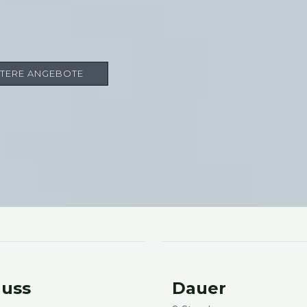
­TE­RE ANGE­BO­TE
luss
Dau­er