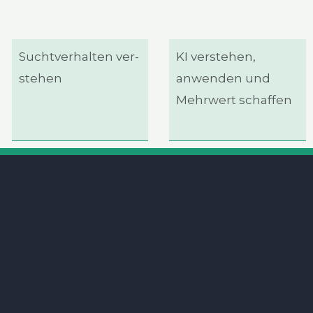
Sucht­ver­hal­ten ver­
KI ver­ste­hen,
ste­hen
anwen­den und
Mehr­wert schaf­fen