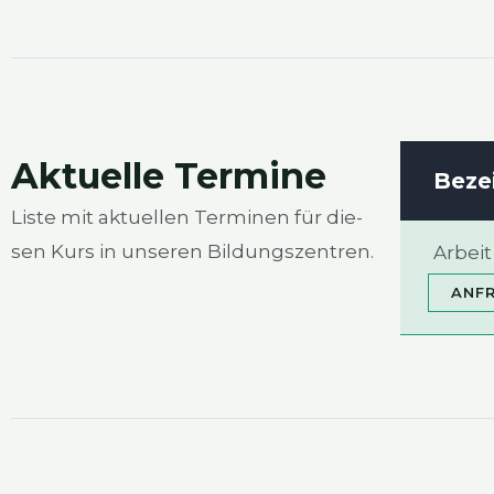
Aktu­el­le Ter­mi­ne
Beze
Lis­te mit aktu­el­len Ter­mi­nen für die­
sen Kurs in unse­ren Bil­dungs­zen­tren.
Arbeit 
ANFR