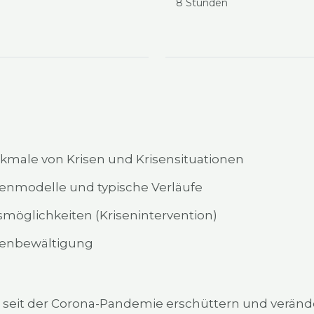
8 Stun­den
­ma­le von Kri­sen und Kri­sen­si­tua­tio­nen
sen­mo­del­le und typi­sche Ver­läu­fe
s­mög­lich­kei­ten (Kri­sen­in­ter­ven­ti­on)
sen­be­wäl­ti­gung
 seit der Coro­na-Pan­de­mie erschüt­tern und ver­än­de