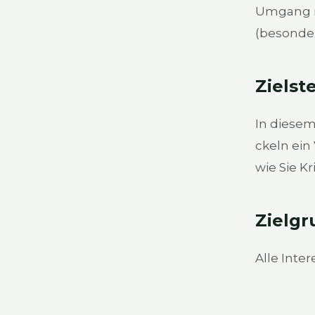
Umgang mit
(beson­der
Ziel­st
In die­sem
ckeln ein 
wie Sie Kr
Ziel­gr
Alle Inter­e