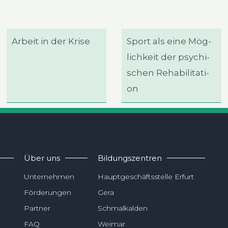
Arbeit in der Kri­se
Sport als eine Mög­
lich­keit der psy­chi­
schen Reha­bi­li­ta­ti­
on
Über uns
Bildungszentren
Unternehmen
Hauptgeschäftsstelle Erfurt
Förderungen
Gera
Partner
Schmalkalden
FAQ
Weimar