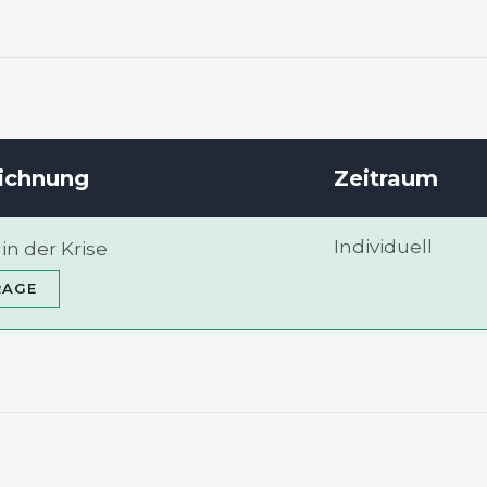
ich­nung
Zeit­raum
Indi­vi­du­ell
in der Kri­se
A­GE