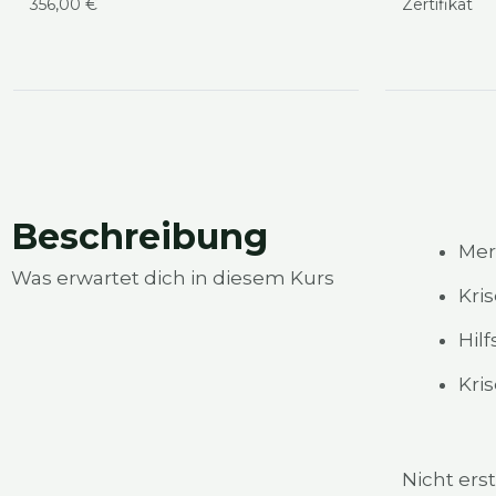
356,00 €
Zer­ti­fi­kat
Beschrei­bung
Merk
Was erwar­tet dich in die­sem Kurs
Kri­
Hilf
Kri­
Nicht erst