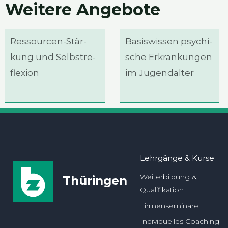
Wei­te­re Ange­bo­te
Res­­sour­cen-Stär­­
Basis­wis­sen psy­chi­
kung und Selbst­re­
sche Erkran­kun­gen
fle­xi­on
im Jugend­al­ter
Lehrgänge & Kurse
Weiterbildung &
Thüringen
Qualifikation
Firmenseminare
Individuelles Coaching