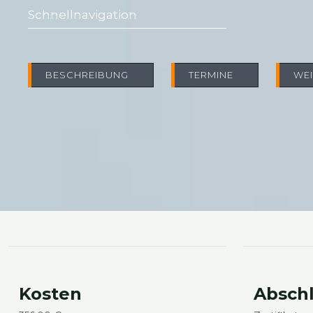
Schnell­na­vi­ga­ti­on
BESCHREI­BUNG
TER­MI­NE
WEI
Kos­ten
Absch