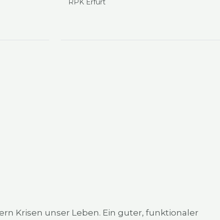
RPK Erfurt
rn Kri­sen unser Leben. Ein guter, funk­tio­na­ler