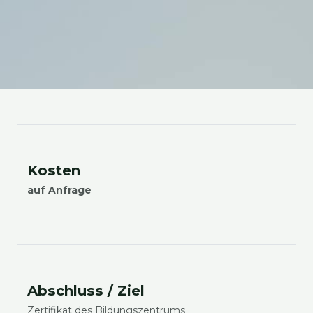
Kos­ten
auf Anfra­ge
Abschluss / Ziel
Zer­ti­fi­kat des Bil­dungs­zen­trums