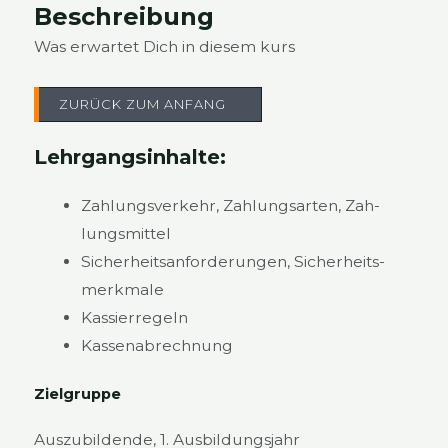
Beschrei­bung
Was erwar­tet Dich in die­sem kurs
ZURÜCK ZUM ANFANG
Lehr­gangs­in­hal­te:
Zah­lungs­ver­kehr, Zah­lungs­ar­ten, Zah­
lungs­mit­tel
Sicher­heits­an­for­de­run­gen, Sicher­heits­
merk­ma­le
Kas­sier­re­geln
Kas­sen­ab­rech­nung
Ziel­grup­pe
Aus­zu­bil­den­de, 1. Aus­bil­dungs­jahr