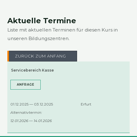
Aktu­el­le Ter­mi­ne
Lis­te mit aktu­el­len Ter­mi­nen für die­sen Kurs in
unse­ren Bil­dungs­zen­tren.
ZURÜCK ZUM ANFANG
Ser­vice­be­reich Kas­se
ANFRA­GE
01.12.2025 — 03.12.2025
Erfurt
Alter­na­tiv­ter­min:
12.01.2026 — 14.01.2026