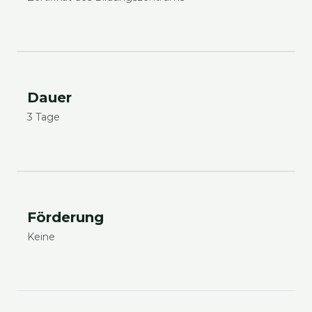
Dau­er
3 Tage
För­de­rung
Kei­ne