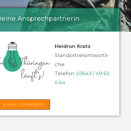
ei­ne Ansprech­part­ne­rin
Heid­run Kratz
Stand­ort­ver­ant­wort­li­
che
Tele­fon:
03643 / 49 65
0 64
E‑MAIL SCHREI­BEN