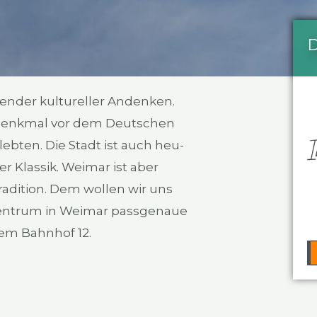
D
en­der kul­tu­rel­ler Andenken.
er­denk­mal vor dem Deut­schen
r leb­ten. Die Stadt ist auch heu­
 Klas­sik. Wei­mar ist aber
a­di­ti­on. Dem wol­len wir uns
n­trum in Wei­mar pass­ge­naue
 dem Bahn­hof 12.