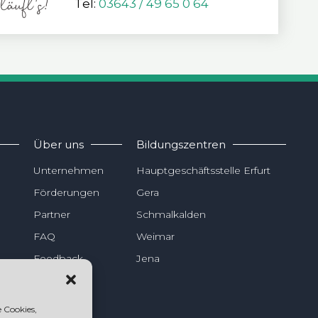
Tel:
03643 / 49 65 0 64
Über uns
Bildungszentren
Unternehmen
Hauptgeschäftsstelle Erfurt
Förderungen
Gera
Partner
Schmalkalden
FAQ
Weimar
Feedback
Jena
Dein Weg
 Cookies,