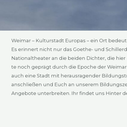
Wei­mar – Kul­tur­stadt Euro­pas – ein Ort bedeu­t
Es erin­nert nicht nur das Goe­the- und Schil­l
Natio­nal­thea­ter an die bei­den Dich­ter, die hie
te noch geprägt durch die Epo­che der Wei­ma­rer
auch eine Stadt mit her­aus­ra­gen­der Bil­dungs­tr
anschlie­ßen und Euch an unse­rem Bil­dungs­ze
Ange­bo­te unter­brei­ten. Ihr fin­det uns Hin­ter