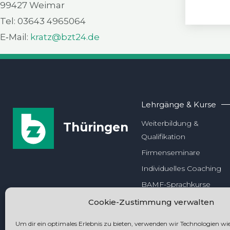
99427 Wei­mar
Tel: 03643 4965064
E‑Mail:
kratz@bzt24.de
Lehrgänge & Kurse
Weiterbildung &
Thüringen
Qualifikation
Firmenseminare
Individuelles Coaching
BAMF-Sprachkurse
Ergänzungslehrgänge
Cookie-Zustimmung verwalten
Um dir ein optimales Erlebnis zu bieten, verwenden wir Technologien wie