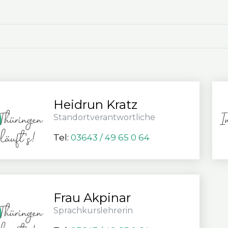
Heid­run Kratz
Stand­ort­ver­ant­wort­li­che
Tel:
03643 / 49 65 0 64
Frau Akpi­nar
Sprach­kurs­leh­re­rin