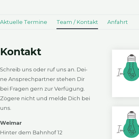
Aktu­el­le Ter­mi­ne
Team / Kon­takt
Anfahrt
Kon­takt
Schreib uns oder ruf uns an. Dei­
ne Ansprech­part­ner ste­hen Dir
bei Fra­gen gern zur Ver­fü­gung.
Zöge­re nicht und mel­de Dich bei
uns.
Wei­mar
Hin­ter dem Bahn­hof 12