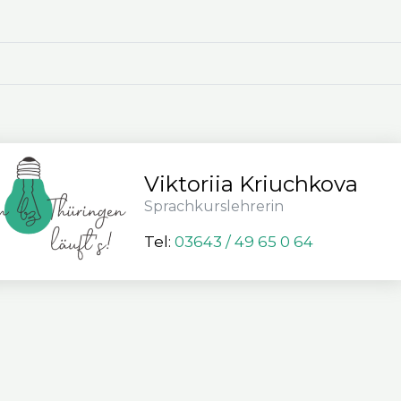
Vik­to­ri­ia Kriuch­ko­va
Sprach­kurs­leh­re­rin
Tel:
03643 / 49 65 0 64