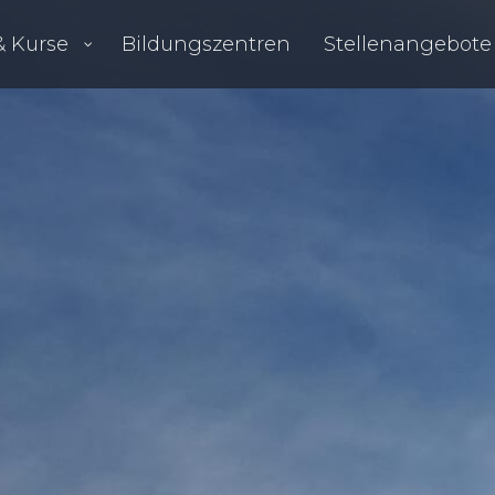
 Kurse
Bil­dungs­zen­tren
Stel­len­an­ge­bo­te