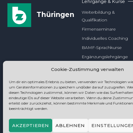
Lehrgänge & Kurse
Weiterbildung &
Thüringen
Qualifikation
Firmenseminare
Individuelles Coaching
BAMF-Sprachkurse
Ergänzungslehrgänge
Cookie-Zustimmung verwalten
Um dir ein optimales Erlebnis zu bieten, verwenden wir Technologien wie
um Geräteinformationen zu speichern und/oder darauf zuzugreifen. We
diesen Technologien zustimmst, können wir Daten wie das Surfverhalten
eindeutige IDs auf dieser Website verarbeiten. Wenn du deine Zustimmu
erteilst oder zurückziehst, können bestimmte Merkmale und Funktionen
Impressum
beeinträchtigt werden.
AKZEPTIEREN
ABLEHNEN
EINSTELLUNGE