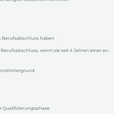
­nen Berufs­ab­schluss haben
em Berufs­ab­schluss, wenn sie seit 4 Jah­ren einer an-
ons­hin­ter­grund
a­li­fi­zie­rungs­pha­se