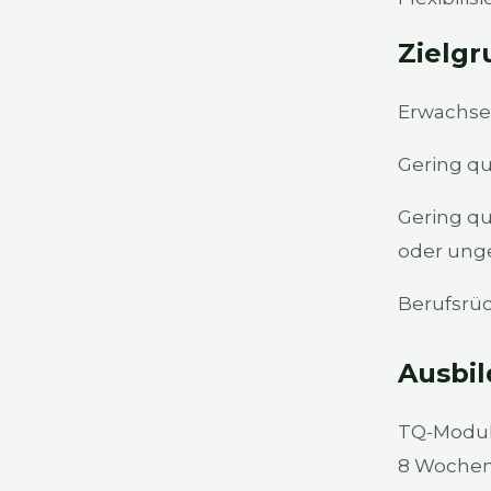
Ziel­gr
Erwach­se
Gering qua
Gering qua
oder unge­
Berufs­rüc
Aus­bil
TQ-Modul 
8 Wochen (