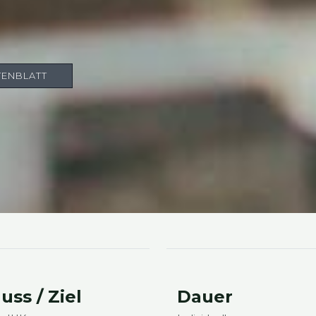
EN­BLATT
uss / Ziel
Dau­er