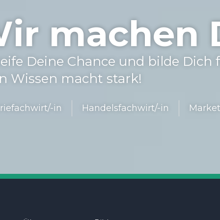
ir machen Di
ei­fe Dei­ne Chan­ce und bil­de Dich f
 Wis­sen macht stark!
rie­fach­wir­t/-in
Han­dels­fach­wir­t/-in
Mar­ke­t