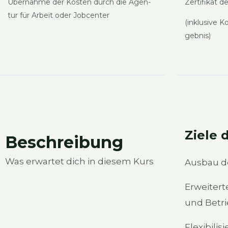
Über­nah­me der Kos­ten durch die Agen­
Zer­ti­fi­kat 
tur für Arbeit oder Job­cen­ter
(inklu­si­ve K
geb­nis)
Zie­le d
Beschrei­bung
Was erwar­tet dich in die­sem Kurs
Aus­bau de
Erwei­ter­
und Betri
Fle­xi­bi­