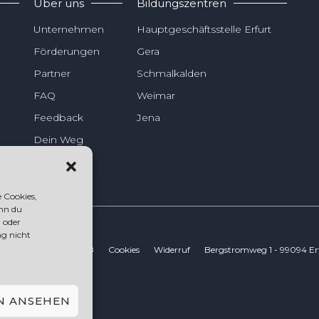
Über uns
Bildungszentren
Unternehmen
Hauptgeschäftsstelle Erfurt
Förderungen
Gera
Partner
Schmalkalden
FAQ
Weimar
Feedback
Jena
Dein Weg
 Cookies,
nn du
 oder
ng nicht
Datenschutz
AGB
Cookies
Widerruf
Bergstromweg 1 - 99094 Er
N ANSEHEN