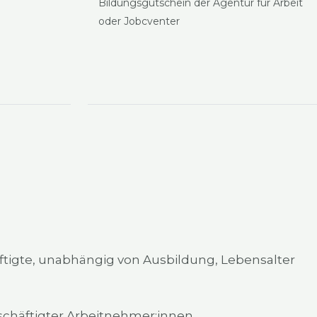
Bil­dungs­gut­schein der Agen­tur für Arbeit
oder Job­c­ven­ter
­tig­te, unab­hän­gig von Aus­bil­dung, Lebens­al­ter
g beschäf­tig­ter Arbeitnehmer:innen