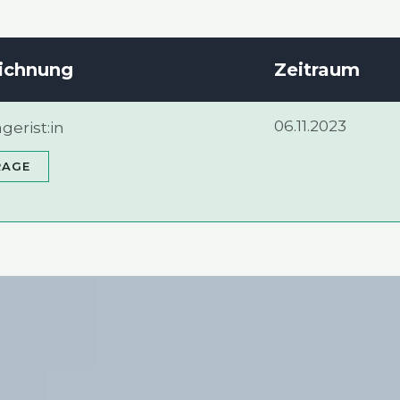
ich­nung
Zeit­raum
06.11.2023
gerist:in
A­GE