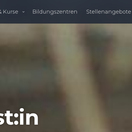
 Kurse
Bil­dungs­zen­tren
Stel­len­an­ge­bo­te
t:in