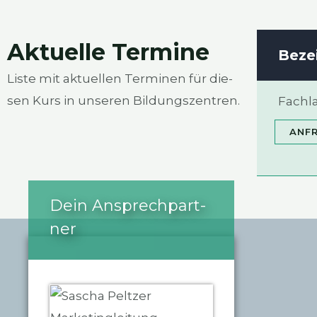
Aktu­el­le Ter­mi­ne
Beze
Lis­te mit aktu­el­len Ter­mi­nen für die­
sen Kurs in unse­ren Bil­dungs­zen­tren.
Fachla
ANFR
Dein Ansprech­part­
ner