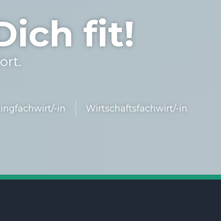
ch fit!
ort.
ing­fach­wir­t/-in
Wirt­schafts­fach­wir­t/-in