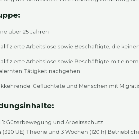
up­pe:
­ne über 25 Jah­ren
­li­fi­zier­te Arbeits­lo­se sowie Beschäf­tig­te, die kei
­li­fi­zier­te Arbeits­lo­se sowie Beschäf­tig­te mit ein
lern­ten Tätig­keit nach­ge­hen
k­keh­ren­de, Geflüch­te­te und Men­schen mit Migra­ti­
­dungs­in­hal­te:
1: Güter­be­we­gung und Arbeits­schutz
320 UE) Theo­rie und 3 Wochen (120 h) Betrieb­li­che Qu