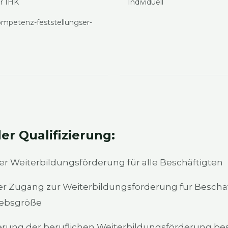
der IHK
Indi­vi­du­ell
om­pe­tenz-fest­stel­lungs­er­
er Qua­li­fi­zie­rung:
r Wei­ter­bil­dungs­för­de­rung für alle Beschäf­tig­ten
ter Zugang zur Wei­ter­bil­dungs­för­de­rung für Beschäf
ebs­grö­ße
li­sie­rung der beruf­li­chen Wei­ter­bil­dungs­för­de­run