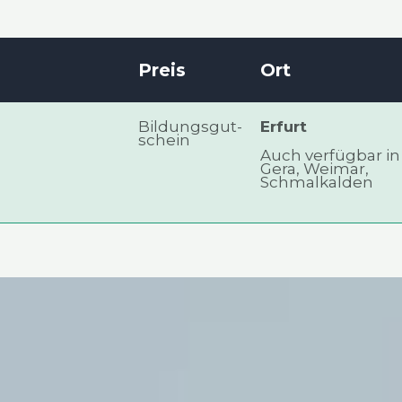
Preis
Ort
Bil­dungs­gut­
Erfurt
schein
Auch ver­füg­bar in
Gera, Wei­mar,
Schmal­kal­den