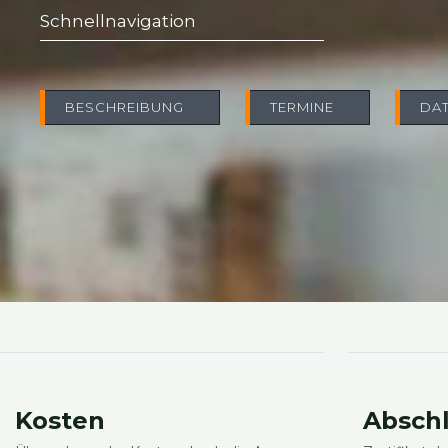
Schnell­na­vi­ga­ti­on
BESCHREI­BUNG
TER­MI­NE
DAT
Kos­ten
Abschl